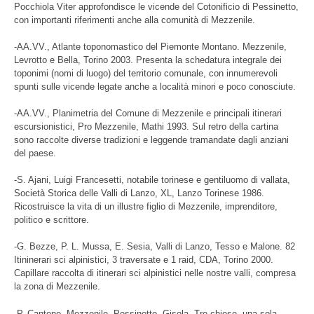
Pocchiola Viter approfondisce le vicende del Cotonificio di Pessinetto,
con importanti riferimenti anche alla comunità di Mezzenile.
-AA.VV., Atlante toponomastico del Piemonte Montano. Mezzenile,
Levrotto e Bella, Torino 2003. Presenta la schedatura integrale dei
toponimi (nomi di luogo) del territorio comunale, con innumerevoli
spunti sulle vicende legate anche a località minori e poco conosciute.
-AA.VV., Planimetria del Comune di Mezzenile e principali itinerari
escursionistici, Pro Mezzenile, Mathi 1993. Sul retro della cartina
sono raccolte diverse tradizioni e leggende tramandate dagli anziani
del paese.
-S. Ajani, Luigi Francesetti, notabile torinese e gentiluomo di vallata,
Società Storica delle Valli di Lanzo, XL, Lanzo Torinese 1986.
Ricostruisce la vita di un illustre figlio di Mezzenile, imprenditore,
politico e scrittore.
-G. Bezze, P. L. Mussa, E. Sesia, Valli di Lanzo, Tesso e Malone. 82
Itininerari sci alpinistici, 3 traversate e 1 raid, CDA, Torino 2000.
Capillare raccolta di itinerari sci alpinistici nelle nostre valli, compresa
la zona di Mezzenile.
-P. Cantone, Mezzenile, Pessinetto, Gisola. Tre chiese, una sola