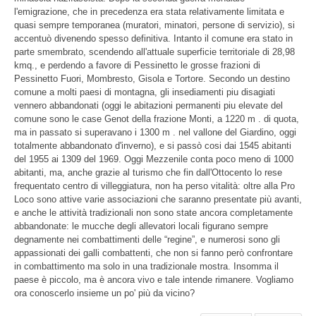
l'emigrazione, che in precedenza era stata relativamente limitata e
quasi sempre temporanea (muratori, minatori, persone di servizio), si
accentuò divenendo spesso definitiva. Intanto il comune era stato in
parte smembrato, scendendo all'attuale superficie territoriale di 28,98
kmq., e perdendo a favore di Pessinetto le grosse frazioni di
Pessinetto Fuori, Mombresto, Gisola e Tortore. Secondo un destino
comune a molti paesi di montagna, gli insediamenti piu disagiati
vennero abbandonati (oggi le abitazioni permanenti piu elevate del
comune sono le case Genot della frazione Monti, a 1220 m . di quota,
ma in passato si superavano i 1300 m . nel vallone del Giardino, oggi
totalmente abbandonato d'inverno), e si passò cosi dai 1545 abitanti
del 1955 ai 1309 del 1969. Oggi Mezzenile conta poco meno di 1000
abitanti, ma, anche grazie al turismo che fin dall'Ottocento lo rese
frequentato centro di villeggiatura, non ha perso vitalità: oltre alla Pro
Loco sono attive varie associazioni che saranno presentate più avanti,
e anche le attività tradizionali non sono state ancora completamente
abbandonate: le mucche degli allevatori locali figurano sempre
degnamente nei combattimenti delle “regine”, e numerosi sono gli
appassionati dei galli combattenti, che non si fanno però confrontare
in combattimento ma solo in una tradizionale mostra. Insomma il
paese è piccolo, ma è ancora vivo e tale intende rimanere. Vogliamo
ora conoscerlo insieme un po' più da vicino?