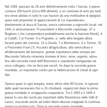
Nel 1359, passato da 18 anni definitivamente sotto i Savoia, il paese
contava 109 fuochi (circa 600 abitanti), e un centinaio di anni più tardi
era ormai abitato in tutte le sue frazioni da una moltitudine di alpigiani,
quasi tutti proprietari di appezzamenti di cui rispondevano
direttamente al duca di Savoia, senza sottostare a signorotti locali: nel
1441 si annoveravano 74 possidenti a Mezzenile capoluogo, 47 a
Bogliano ( che comprendeva probabilmente anche la frazione Monti), 4
ai Catelli, 2 ai Forneri, 9 a Pugnetto, e, nelle altre borgate allora
facenti parte del comune, 13 a Gisola, 7 a Mombresto, 4 a Tortore, 32
a Pessinetto Fuori (?). Accanto all'agricoltura, alla selvicoltura e
all'allevamento del bestiame, grande importanza ebbe sempre per
Mezzenile l'attivita mineraria (miniere di ferro, rame, argento, attive
fino alla seconda metà dell'Ottocento) e soprattutto l'artigianato ad
essa collegato, che ne fece per secoli, fin dopo la seconda guerra
mondiale, un importante centro per la fabbricazione di chiodi di ogni
tipo.
Sparse quasi in ogni borgata, erano attive oltre 80 fucine, in ognuna
delle quali lavoravano fino a 16 chiodaioli, organizzati dopo la prima
guerra mondiale in un'apposita cooperativa. Tra il 1943 e il 1945 il
paese fu uno dei nuclei più importanti della Resistenza nelle Valli di
Lanzo, riuscendo anche ad indire libere elezioni malgrado la continua
minaccia nazifascista. Dopo la seconda guerra mondiale