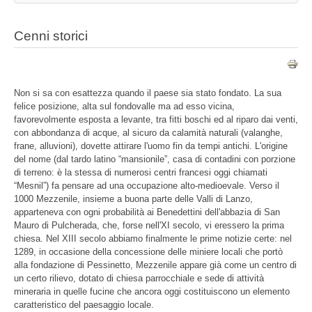
Cenni storici
Non si sa con esattezza quando il paese sia stato fondato. La sua
felice posizione, alta sul fondovalle ma ad esso vicina,
favorevolmente esposta a levante, tra fitti boschi ed al riparo dai venti,
con abbondanza di acque, al sicuro da calamità naturali (valanghe,
frane, alluvioni), dovette attirare l'uomo fin da tempi antichi. L'origine
del nome (dal tardo latino “mansionile”, casa di contadini con porzione
di terreno: è la stessa di numerosi centri francesi oggi chiamati
“Mesnil”) fa pensare ad una occupazione alto-medioevale. Verso il
1000 Mezzenile, insieme a buona parte delle Valli di Lanzo,
apparteneva con ogni probabilità ai Benedettini dell'abbazia di San
Mauro di Pulcherada, che, forse nell'XI secolo, vi eressero la prima
chiesa. Nel XIII secolo abbiamo finalmente le prime notizie certe: nel
1289, in occasione della concessione delle miniere locali che portò
alla fondazione di Pessinetto, Mezzenile appare già come un centro di
un certo rilievo, dotato di chiesa parrocchiale e sede di attività
mineraria in quelle fucine che ancora oggi costituiscono un elemento
caratteristico del paesaggio locale.