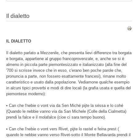
Il dialetto
IL DIALETTO
Il dialetto parlato a Mezzenile, che presenta lievi differenze tra borgata
e borgata, appartiene al gruppo francoprovenzale, e, anche se si è
almeno in piccola parte piemontesizzato e italianizzato (alla fine del
'700 si scrisse invece che in esso, c'erano ben poche parole che,
pronuncia a parte, non fossero esattamente francesi), rimane molto
caratteristico e usato dalla popolazione. Vediamone qualche esempio
in alcuni tipici proverbi e modi di dire locali (la grafia usata e quella del
piemontese moderno):
• Can che l'nebie o vont via da Sen Miché pijte la séssa e lo cohé
(Quando le nebbie vanno via da San Michele (Colle della Cialmetta)
prendi la falce e il molafalce (cioe ci sara tempo buono).
• Can che l'nebie o vont vers Rivet, pijte lo rastel e feina prest (
quando le nebbie vanno verso Rivet-sotto il Monte Bellavarda prendi il