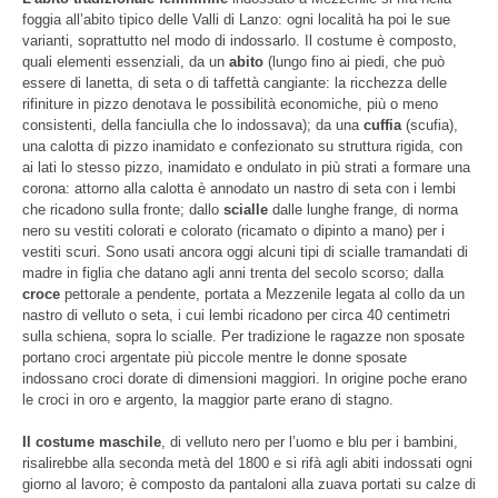
foggia all’abito tipico delle Valli di Lanzo: ogni località ha poi le sue
varianti, soprattutto nel modo di indossarlo. Il costume è composto,
quali elementi essenziali, da un
abito
(lungo fino ai piedi, che può
essere di lanetta, di seta o di taffettà cangiante: la ricchezza delle
rifiniture in pizzo denotava le possibilità economiche, più o meno
consistenti, della fanciulla che lo indossava); da una
cuffia
(scufia),
una calotta di pizzo inamidato e confezionato su struttura rigida, con
ai lati lo stesso pizzo, inamidato e ondulato in più strati a formare una
corona: attorno alla calotta è annodato un nastro di seta con i lembi
che ricadono sulla fronte; dallo
scialle
dalle lunghe frange, di norma
nero su vestiti colorati e colorato (ricamato o dipinto a mano) per i
vestiti scuri. Sono usati ancora oggi alcuni tipi di scialle tramandati di
madre in figlia che datano agli anni trenta del secolo scorso; dalla
croce
pettorale a pendente, portata a Mezzenile legata al collo da un
nastro di velluto o seta, i cui lembi ricadono per circa 40 centimetri
sulla schiena, sopra lo scialle. Per tradizione le ragazze non sposate
portano croci argentate più piccole mentre le donne sposate
indossano croci dorate di dimensioni maggiori. In origine poche erano
le croci in oro e argento, la maggior parte erano di stagno.
Il costume maschile
, di velluto nero per l’uomo e blu per i bambini,
risalirebbe alla seconda metà del 1800 e si rifà agli abiti indossati ogni
giorno al lavoro; è composto da pantaloni alla zuava portati su calze di