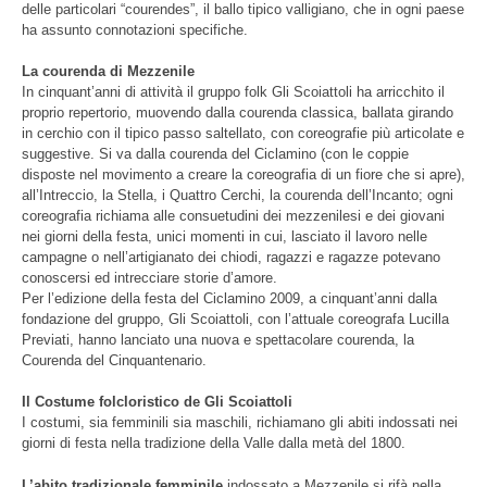
delle particolari “courendes”, il ballo tipico valligiano, che in ogni paese
ha assunto connotazioni specifiche.
La courenda di Mezzenile
In cinquant’anni di attività il gruppo folk Gli Scoiattoli ha arricchito il
proprio repertorio, muovendo dalla courenda classica, ballata girando
in cerchio con il tipico passo saltellato, con coreografie più articolate e
suggestive. Si va dalla courenda del Ciclamino (con le coppie
disposte nel movimento a creare la coreografia di un fiore che si apre),
all’Intreccio, la Stella, i Quattro Cerchi, la courenda dell’Incanto; ogni
coreografia richiama alle consuetudini dei mezzenilesi e dei giovani
nei giorni della festa, unici momenti in cui, lasciato il lavoro nelle
campagne o nell’artigianato dei chiodi, ragazzi e ragazze potevano
conoscersi ed intrecciare storie d’amore.
Per l’edizione della festa del Ciclamino 2009, a cinquant’anni dalla
fondazione del gruppo, Gli Scoiattoli, con l’attuale coreografa Lucilla
Previati, hanno lanciato una nuova e spettacolare courenda, la
Courenda del Cinquantenario.
Il Costume folcloristico de Gli Scoiattoli
I costumi, sia femminili sia maschili, richiamano gli abiti indossati nei
giorni di festa nella tradizione della Valle dalla metà del 1800.
L’abito tradizionale femminile
indossato a Mezzenile si rifà nella