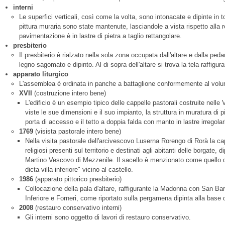
interni
Le superfici verticali, così come la volta, sono intonacate e dipinte in t
pittura muraria sono state mantenute, lasciandole a vista rispetto alla r
pavimentazione è in lastre di pietra a taglio rettangolare.
presbiterio
Il presbiterio è rialzato nella sola zona occupata dall'altare e dalla peda
legno sagomato e dipinto. Al di sopra dell'altare si trova la tela raffi
apparato liturgico
L'assemblea è ordinata in panche a battaglione conformemente al volum
XVII
(costruzione intero bene)
L'edificio è un esempio tipico delle cappelle pastorali costruite nelle V
viste le sue dimensioni e il suo impianto, la struttura in muratura di pi
porta di accesso e il tetto a doppia falda con manto in lastre irregolari
1769
(visista pastorale intero bene)
Nella visita pastorale dell'arcivescovo Luserna Rorengo di Rorà la cap
religiosi presenti sul territorio e destinati agli abitanti delle borgate,
Martino Vescovo di Mezzenile. Il sacello è menzionato come quello d
dicta villa inferiore" vicino al castello.
1986
(apparato pittorico presbiterio)
Collocazione della pala d'altare, raffigurante la Madonna con San Bart
Inferiore e Forneri, come riportato sulla pergamena dipinta alla base d
2008
(restauro conservativo interni)
Gli interni sono oggetto di lavori di restauro conservativo.