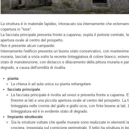
La struttura è in materiale lapideo, intonacato sia internamente che estername
copertura in "lose".
La facciata principale presenta fronte a capanna; ospita il portone centrale, le
apertura ovale al centro del prospetto.
Non è presente alcun campanile.
Internamente l'edificio presenta un buono stato conservativo, con mantenimento
muraria, lasciati a vista sotto la recente tinteggiatura di colore bianco; ester
stato di manutenzione, con distacco e dilavamento della pittura muraria e parte
degrado, a causa dell'umidità di risalita.
pianta
La chiesa è ad aula unica su pianta rettangolare.
facciata principale
La facciata principale è rivolta ad ovest e presenta fronte a capanna. E
finestre ai lati e una piccola apertura ovale al centro del prospetto. La 
tinteggiata nelle cromie del giallo e giallo ocra, con finte lesene ai lati. 
tinteggiatura ed è in evidente stato di degrado.
Impianto strutturale
Sia le strutture voltate che quelle murarie sono realizzate in elementi l
crociera, impostata sul cornicione perimetrale. Il tetto ha struttura in l