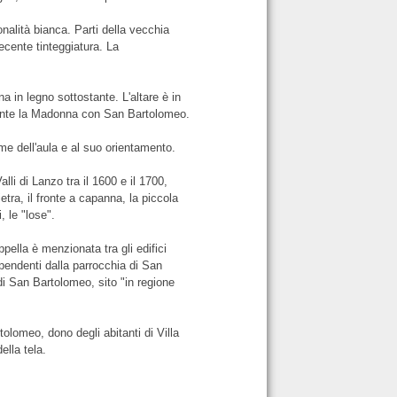
onalità bianca. Parti della vecchia
ecente tinteggiatura. La
na in legno sottostante. L'altare è in
gurante la Madonna con San Bartolomeo.
e dell'aula e al suo orientamento.
alli di Lanzo tra il 1600 e il 1700,
etra, il fronte a capanna, la piccola
, le "lose".
pella è menzionata tra gli edifici
 dipendenti dalla parrocchia di San
i San Bartolomeo, sito "in regione
olomeo, dono degli abitanti di Villa
ella tela.